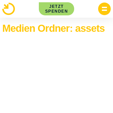
Skip
JETZT
to
SPENDEN
content
Medien Ordner:
assets