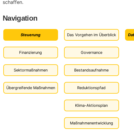
schaffen.
Navigation
Steuerung
Das Vorgehen im Überblick
Dat
Finanzierung
Governance
Sektormaßnahmen
Bestandsaufnahme
Übergreifende Maßnahmen
Reduktionspfad
Klima-Aktionsplan
Maßnahmenentwicklung