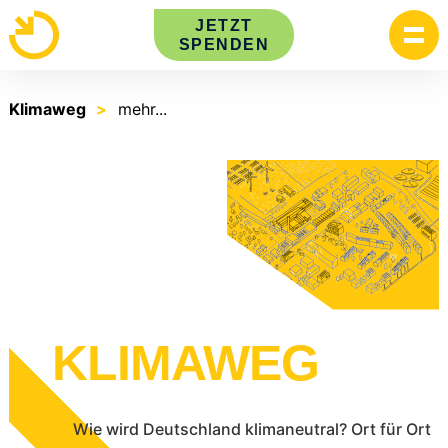
Skip
JETZT
to
SPENDEN
content
Klimaweg
mehr...
KLIMAWEG
Wie wird Deutschland klimaneutral? Ort für Ort