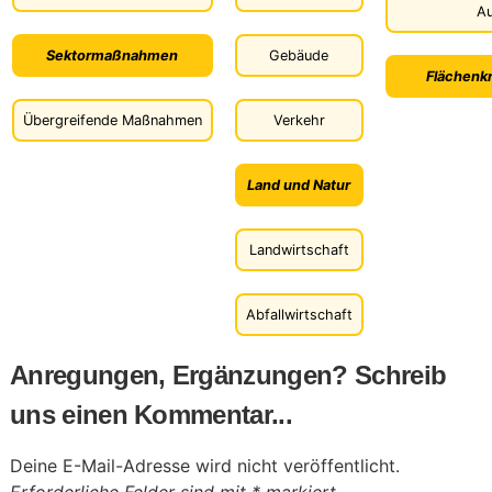
Au
Sektormaßnahmen
Gebäude
Flächenkr
Übergreifende Maßnahmen
Verkehr
Land und Natur
Landwirtschaft
Abfallwirtschaft
Anregungen, Ergänzungen? Schreib
uns einen Kommentar...
Deine E-Mail-Adresse wird nicht veröffentlicht.
Erforderliche Felder sind mit
*
markiert