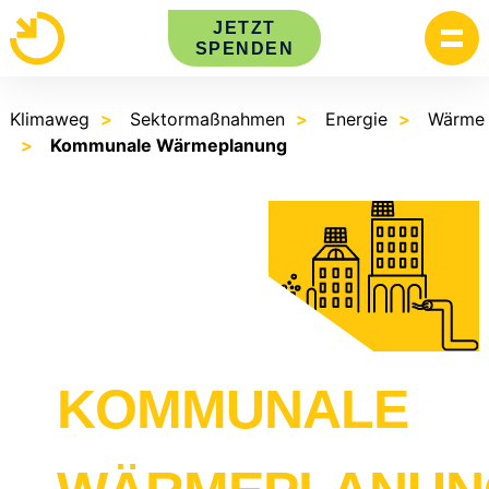
Skip
JETZT
to
SPENDEN
content
Klimaweg
Sektormaßnahmen
Energie
Wärme
Kommunale Wärmeplanung
KOMMUNALE