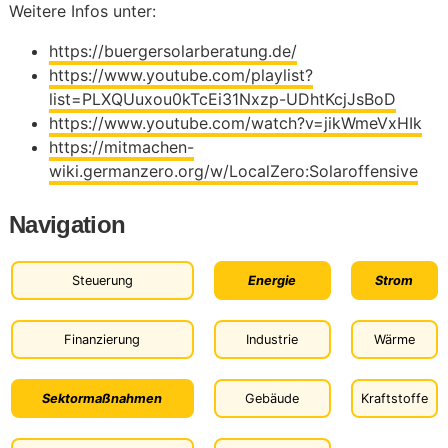
Weitere Infos unter:
https://buergersolarberatung.de/
https://www.youtube.com/playlist?
list=PLXQUuxou0kTcEi31Nxzp-UDhtKcjJsBoD
https://www.youtube.com/watch?v=jikWmeVxHIk
https://mitmachen-
wiki.germanzero.org/w/LocalZero:Solaroffensive
Navigation
Steuerung
Energie
Strom
Finanzierung
Industrie
Wärme
Sektormaßnahmen
Gebäude
Kraftstoffe