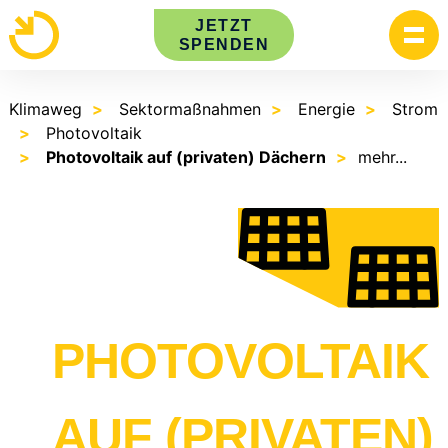
Skip
JETZT
to
SPENDEN
content
Klimaweg
Sektormaßnahmen
Energie
Strom
Photovoltaik
Photovoltaik auf (privaten) Dächern
mehr...
PHOTOVOLTAIK
AUF (PRIVATEN)