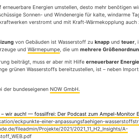
 erneuerbare Energien umstellen, desto mehr benötigen wi
schüssige Sonnen- und Windenergie für kalte, windarme Tag
skraftwerken verstromt und mit Kraft-Wärmekopplung auch 
izung
von Gebäuden ist Wasserstoff zu
knapp
und
teuer
,
ahrzeuge und
Wärmepumpe
, die um
mehrere Größenordnung
ung beiträgt, muss er aber mit Hilfe
erneuerbarer Energi
ge grünen Wasserstoffs bereitzustellen, ist – neben Import
ei der bundeseigenen
NOW GmbH.
f – wir auch! — fossilfrei: Der Podcast zum Ampel-Monitor
ikation/eckpunkte-einer-anpassungsfaehigen-wasserstoffstr
nde.de/fileadmin/Projekte/2021/2021_11_H2_Insights/A-
toff_WEB.pdf