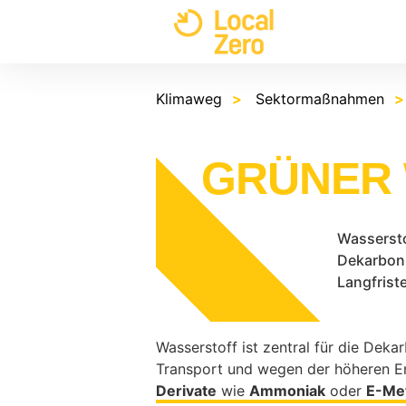
Skip
to
content
Klimaweg
Sektormaßnahmen
GRÜNER
Wassersto
Dekarboni
Langfrist
Wasserstoff ist zentral für die Deka
Transport und wegen der höheren En
Derivate
wie
Ammoniak
oder
E-Me