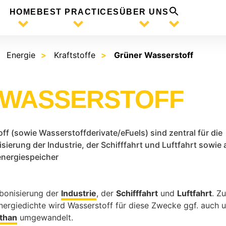
HOME
BEST PRACTICES
ÜBER UNS
Energie
Kraftstoffe
Grüner Wasserstoff
 WASSERSTOFF
ff (sowie Wasserstoffderivate/eFuels) sind zentral für die
sierung der Industrie, der Schifffahrt und Luftfahrt sowie 
energiespeicher
rbonisierung der
Industrie
, der
Schifffahrt
und
Luftfahrt
. Z
ergiedichte wird Wasserstoff für diese Zwecke ggf. auch u
than
umgewandelt.