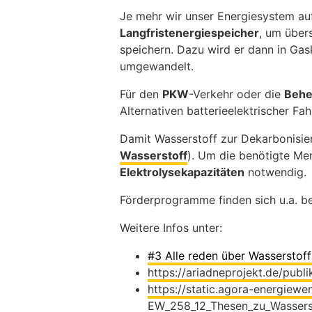
Je mehr wir unser Energiesystem auf
Langfristenergiespeicher
, um über
speichern. Dazu wird er dann in Ga
umgewandelt.
Für den
PKW
-Verkehr oder die
Behe
Alternativen batterieelektrischer F
Damit Wasserstoff zur Dekarbonisier
Wasserstoff
). Um die benötigte Men
Elektrolysekapazitäten
notwendig.
Förderprogramme finden sich u.a. b
Weitere Infos unter:
#3 Alle reden über Wasserstof
https://ariadneprojekt.de/publ
https://static.agora-energiewe
EW_258_12_Thesen_zu_Wassers