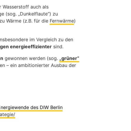
r Wasserstoff auch als
e (sog. „Dunkelflaute“) zu
zu Wärme (z.B. für die
Fernwärme
)
 insbesondere im Vergleich zu den
en energieeffizienter
sind.
en
gewonnen werden (sog.
„grüner“
en – ein ambitionierter Ausbau der
 Energiewende des DIW Berlin
ategie/