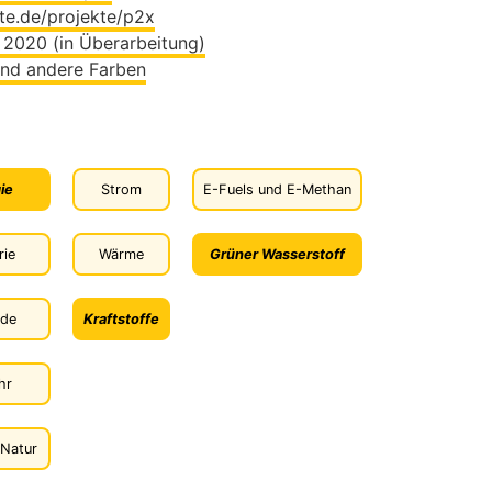
te.de/projekte/p2x
 2020 (in Überarbeitung)
und andere Farben
ie
Strom
E-Fuels und E-Methan
rie
Wärme
Grüner Wasserstoff
de
Kraftstoffe
hr
 Natur